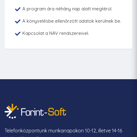
A program ára néhány nap alatt megtérül.
A könyvelésbe ellenőrzött adatok kerülnek be.
Kapcsolat a NAV rendszereivel.
Telefonközpontunk munkanapokon 10-12, illetve 14-16