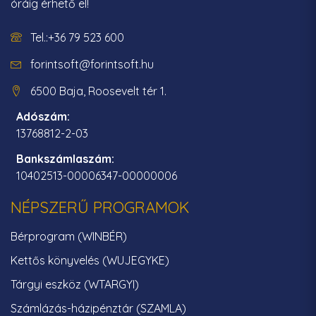
óráig érhető el!
Tel.:+36 79 523 600
forintsoft@forintsoft.hu
6500 Baja, Roosevelt tér 1.
Adószám:
13768812-2-03
Bankszámlaszám:
10402513-00006347-00000006
NÉPSZERŰ PROGRAMOK
Bérprogram (WINBÉR)
Kettős könyvelés (WUJEGYKE)
Tárgyi eszköz (WTARGYI)
Számlázás-házipénztár (SZAMLA)