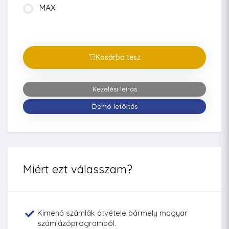
MAX
Kosárba tesz
Kezelési leírás
Demó letöltés
Miért ezt válasszam?
Kimenő számlák átvétele bármely magyar
számlázóprogramból.