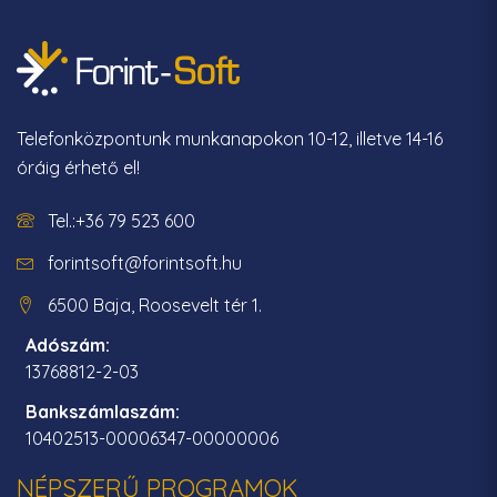
Telefonközpontunk munkanapokon 10-12, illetve 14-16
óráig érhető el!
Tel.:+36 79 523 600
forintsoft@forintsoft.hu
6500 Baja, Roosevelt tér 1.
Adószám:
13768812-2-03
Bankszámlaszám:
10402513-00006347-00000006
NÉPSZERŰ PROGRAMOK