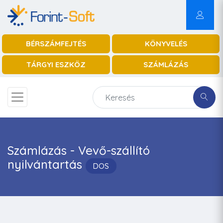
BÉRSZÁMFEJTÉS
KÖNYVELÉS
TÁRGYI ESZKÖZ
SZÁMLÁZÁS
Számlázás - Vevő-szállító
nyilvántartás
DOS