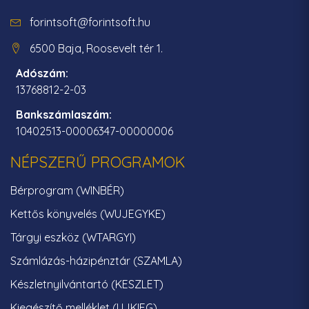
forintsoft@forintsoft.hu
6500 Baja, Roosevelt tér 1.
Adószám:
13768812-2-03
Bankszámlaszám:
10402513-00006347-00000006
NÉPSZERŰ PROGRAMOK
Bérprogram (WINBÉR)
Kettős könyvelés (WUJEGYKE)
Tárgyi eszköz (WTARGYI)
Számlázás-házipénztár (SZAMLA)
Készletnyilvántartó (KESZLET)
Kiegészítő melléklet (UJKIEG)