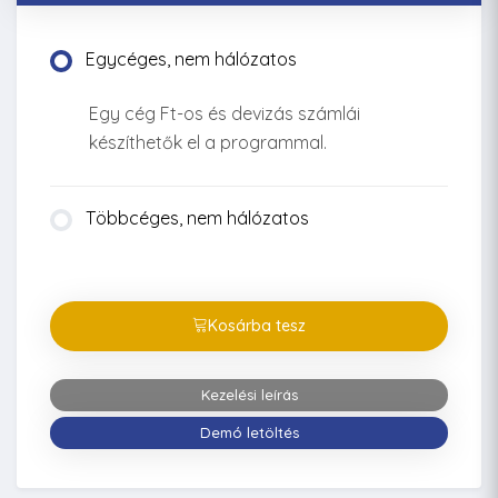
Egycéges, nem hálózatos
Egy cég Ft-os és devizás számlái
készíthetők el a programmal.
Többcéges, nem hálózatos
Kosárba tesz
Kezelési leírás
Demó letöltés