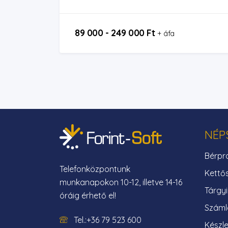
89 000 - 249 000 Ft
+ áfa
NÉP
Bérpr
Telefonközpontunk
Kettő
munkanapokon 10-12, illetve 14-16
Tárgy
óráig érhető el!
Száml
Tel.:+36 79 523 600
Készle