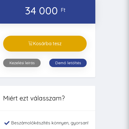
34 000
Ft
Kosárba tesz
Kezelési leírás
Demó letöltés
Miért ezt válasszam?
Beszámolókészítés könnyen, gyorsan!