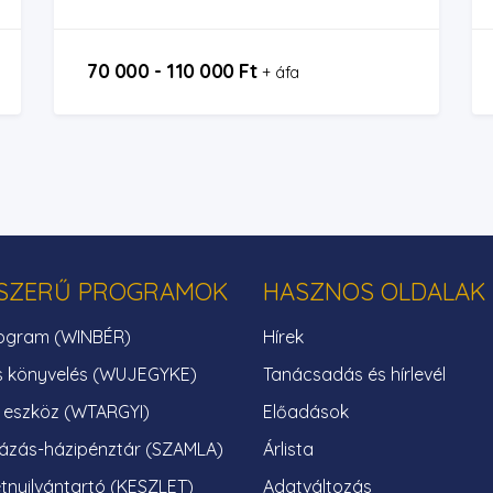
70 000 - 110 000 Ft
+ áfa
SZERŰ PROGRAMOK
HASZNOS OLDALAK
ogram (WINBÉR)
Hírek
s könyvelés (WUJEGYKE)
Tanácsadás és hírlevél
i eszköz (WTARGYI)
Előadások
ázás-házipénztár (SZAMLA)
Árlista
tnyilvántartó (KESZLET)
Adatváltozás