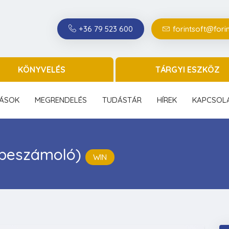
+36 79 523 600
forintsoft@forin
KÖNYVELÉS
TÁRGYI ESZKÖZ
ÁSOK
MEGRENDELÉS
TUDÁSTÁR
HÍREK
KAPCSOL
e-beszámoló)
WIN