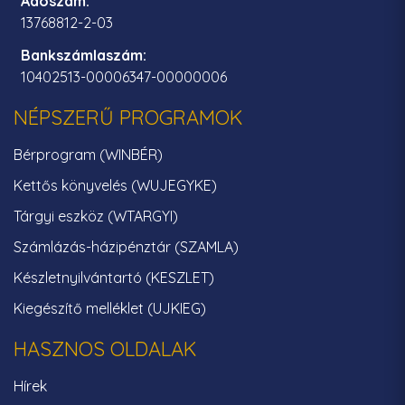
Adószám:
13768812-2-03
Bankszámlaszám:
10402513-00006347-00000006
NÉPSZERŰ PROGRAMOK
Bérprogram (WINBÉR)
Kettős könyvelés (WUJEGYKE)
Tárgyi eszköz (WTARGYI)
Számlázás-házipénztár (SZAMLA)
Készletnyilvántartó (KESZLET)
Kiegészítő melléklet (UJKIEG)
HASZNOS OLDALAK
Hírek