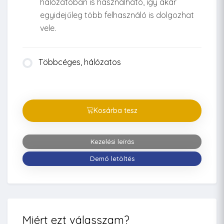
hálózatoban is használható, így akár
egyidejűleg több felhasználó is dolgozhat
vele.
Többcéges, hálózatos
Kosárba tesz
Kezelési leírás
Demó letöltés
Miért ezt válasszam?