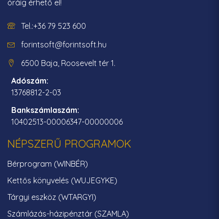
óráig érhető el!
Tel.:+36 79 523 600
forintsoft@forintsoft.hu
6500 Baja, Roosevelt tér 1.
Adószám:
13768812-2-03
Bankszámlaszám:
10402513-00006347-00000006
NÉPSZERŰ PROGRAMOK
Bérprogram (WINBÉR)
Kettős könyvelés (WUJEGYKE)
Tárgyi eszköz (WTARGYI)
Számlázás-házipénztár (SZAMLA)