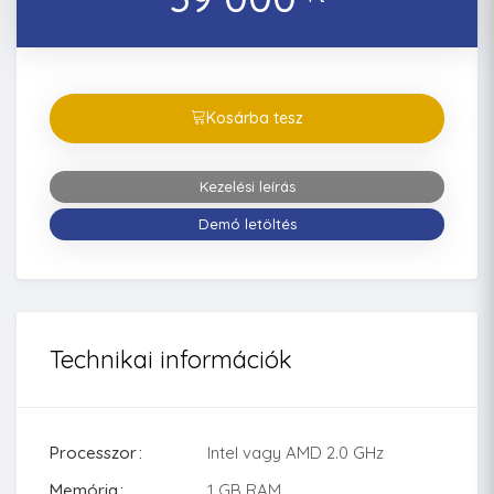
Kosárba tesz
Kezelési leírás
Demó letöltés
Technikai információk
Processzor
Intel vagy AMD 2.0 GHz
Memória
1 GB RAM