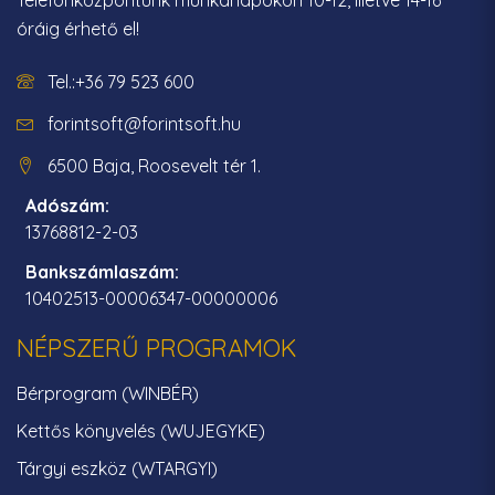
Telefonközpontunk munkanapokon 10-12, illetve 14-16
óráig érhető el!
Tel.:+36 79 523 600
forintsoft@forintsoft.hu
6500 Baja, Roosevelt tér 1.
Adószám:
13768812-2-03
Bankszámlaszám:
10402513-00006347-00000006
NÉPSZERŰ PROGRAMOK
Bérprogram (WINBÉR)
Kettős könyvelés (WUJEGYKE)
Tárgyi eszköz (WTARGYI)