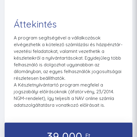
Áttekintés
A program segítségével a vállalkozások
elvégezhetik a kötelező számlázási és házipénztár-
vezetési feladatokat, valamint vezethetik a
készleteikről a nyilvántartásokat. Egyidejűleg több
felhasználó is dolgozhat ugyanabban az
állományban, az egyes felhasználók jogosultságai
részletesen beállíthatók.
A Készletnyilvántartó program megfelel a
jogszabályi előírásoknak (áfatörvény, 23/2014.
NGM-rendelet), így teljesíti a NAV online számla
adatszolgáltatásra vonatkozó előírásait is.
39 000
Ft