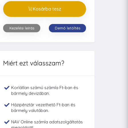
Kosárba tesz
Kezelési leírás
Demó letöltés
Miért ezt válasszam?
Korlátlan számú számla Ft-ban és
bármely devizában.
Házipénztár vezethető Ft-ban és
bármely valutában.
NAV Online számla adatszolgáltatás
megoldott!