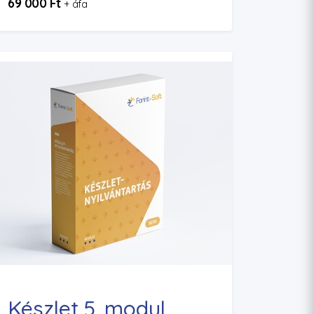
69 000 Ft
+ áfa
Készlet 5. modul