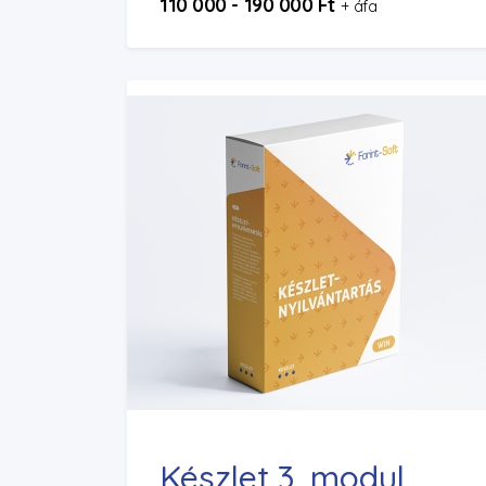
110 000 - 190 000 Ft
+ áfa
Készlet 3. modul