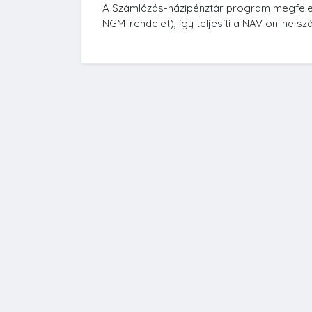
A Számlázás-házipénztár program megfelel
NGM-rendelet), így teljesíti a NAV online s