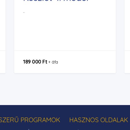
..
189 000 Ft
+ áfa
SZERŰ PROGRAMOK
HASZNOS OLDALAK