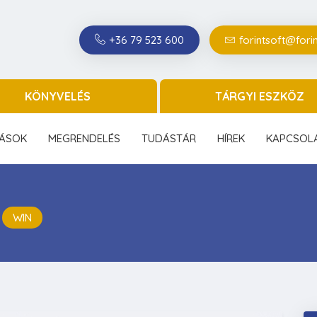
+36 79 523 600
forintsoft@forin
KÖNYVELÉS
TÁRGYI ESZKÖZ
ÁSOK
MEGRENDELÉS
TUDÁSTÁR
HÍREK
KAPCSOL
r
WIN