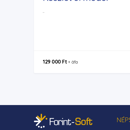
..
129 000 Ft
+ áfa
NÉP