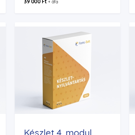
39 000 Ft
+ áfa
Készlet 4. modul