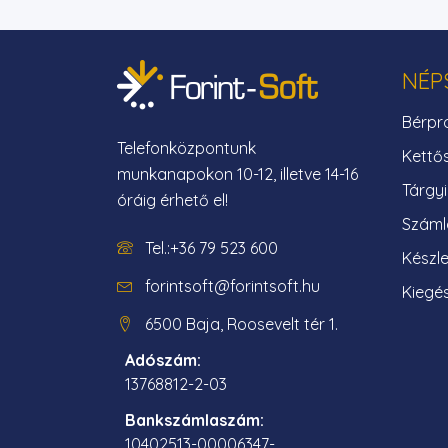
NÉP
Bérpr
Telefonközpontunk
Kettő
munkanapokon 10-12, illetve 14-16
Tárgy
óráig érhető el!
Száml
Tel.:+36 79 523 600
Készle
forintsoft@forintsoft.hu
Kiegés
6500 Baja, Roosevelt tér 1.
Adószám:
13768812-2-03
Bankszámlaszám:
10402513-00006347-