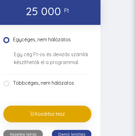
25 000
Ft
Egycéges, nem hálózatos
Egy cég Ft-os és devizás számlái
készíthetők el a programmal.
Többcéges, nem hálózatos
Kosárba tesz
Kezelési leírás
Demó letöltés