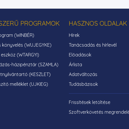
SZERŰ PROGRAMOK
HASZNOS OLDALAK
ogram (WINBÉR)
Hírek
s könyvelés (WUJEGYKE)
Tanácsadás és hírlevél
i eszköz (WTARGYI)
Előadások
ázás-házipénztár (SZAMLA)
Árlista
tnyilvántartó (KESZLET)
Adatváltozás
zítő melléklet (UJKIEG)
Tudásbázisok
Frissítések letöltése
Szoftverkövetés megrendel