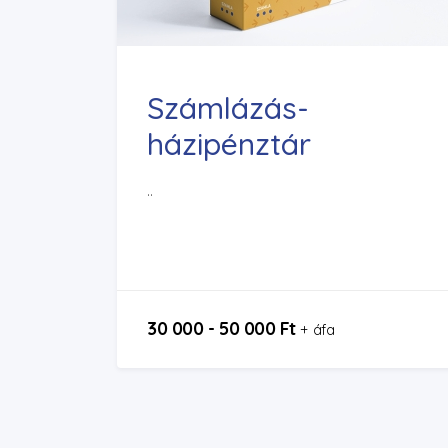
Számlázás-
házipénztár
..
30 000 - 50 000 Ft
+ áfa