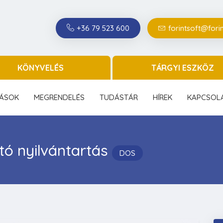
+36 79 523 600
forintsoft@forin
KÖNYVELÉS
TÁRGYI ESZKÖZ
ÁSOK
MEGRENDELÉS
TUDÁSTÁR
HÍREK
KAPCSOL
tó nyilvántartás
DOS