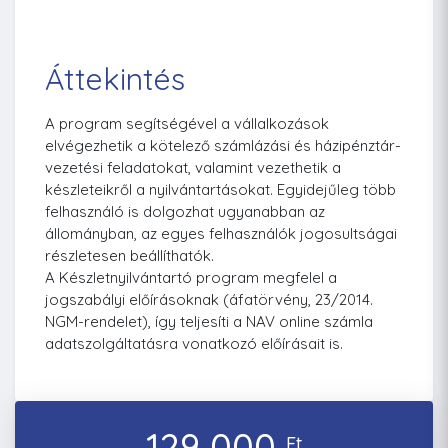
Áttekintés
A program segítségével a vállalkozások
elvégezhetik a kötelező számlázási és házipénztár-
vezetési feladatokat, valamint vezethetik a
készleteikről a nyilvántartásokat. Egyidejűleg több
felhasználó is dolgozhat ugyanabban az
állományban, az egyes felhasználók jogosultságai
részletesen beállíthatók.
A Készletnyilvántartó program megfelel a
jogszabályi előírásoknak (áfatörvény, 23/2014.
NGM-rendelet), így teljesíti a NAV online számla
adatszolgáltatásra vonatkozó előírásait is.
129 000
Ft