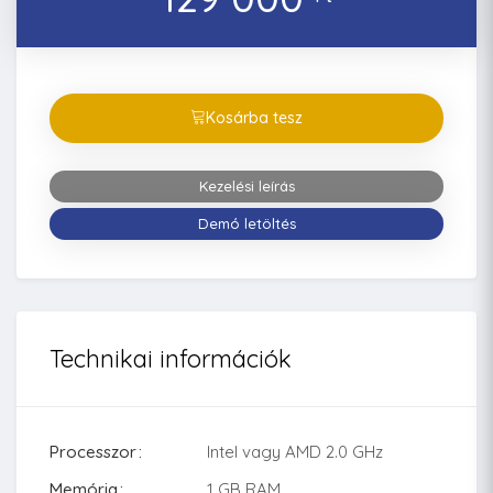
Kosárba tesz
Kezelési leírás
Demó letöltés
Technikai információk
Processzor
Intel vagy AMD 2.0 GHz
Memória
1 GB RAM