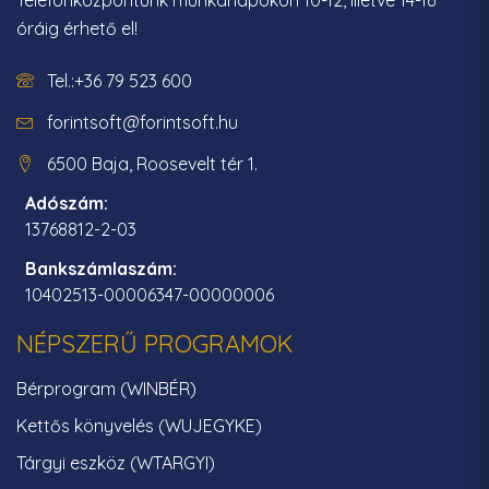
Telefonközpontunk munkanapokon 10-12, illetve 14-16
óráig érhető el!
Tel.:+36 79 523 600
forintsoft@forintsoft.hu
6500 Baja, Roosevelt tér 1.
Adószám:
13768812-2-03
Bankszámlaszám:
10402513-00006347-00000006
NÉPSZERŰ PROGRAMOK
Bérprogram (WINBÉR)
Kettős könyvelés (WUJEGYKE)
Tárgyi eszköz (WTARGYI)