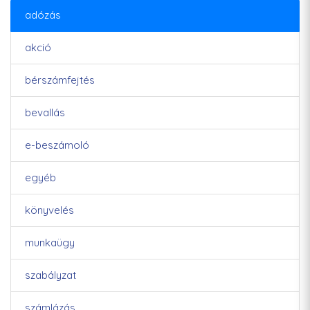
adózás
akció
bérszámfejtés
bevallás
e-beszámoló
egyéb
könyvelés
munkaügy
szabályzat
számlázás