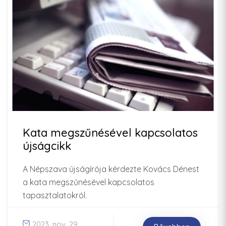
Kata megszűnésével kapcsolatos
újságcikk
A Népszava újságírója kérdezte Kovács Dénest
a kata megszűnésével kapcsolatos
tapasztalatokról.
2023. nov. 29.