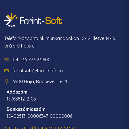
Telefonközpontunk munkanapokon 10-12, illetve 14-16
óráig érhető el!
Tel.:+36 79 523 600
forintsoft@forintsoft.hu
6500 Baja, Roosevelt tér 1.
Adószám:
13768812-2-03
Bankszámlaszám:
10402513-00006347-00000006
NÉPSZERŰ PROGRAMOK