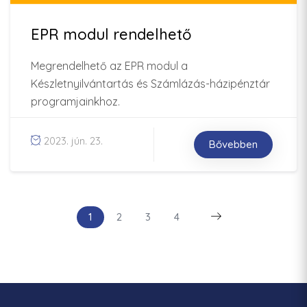
EPR modul rendelhető
Megrendelhető az EPR modul a
Készletnyilvántartás és Számlázás-házipénztár
programjainkhoz.
2023. jún. 23.
Bővebben
1
2
3
4