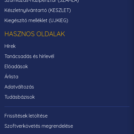
Számlázás-házipénztár (SZAMLA)
Készletnyilvántartó (KESZLET)
Kiegészítő melléklet (UJKIEG)
HASZNOS OLDALAK
Hírek
Tanácsadás és hírlevél
Előadások
Árlista
Adatváltozás
Tudásbázisok
Frissítések letöltése
Szoftverkövetés megrendelése