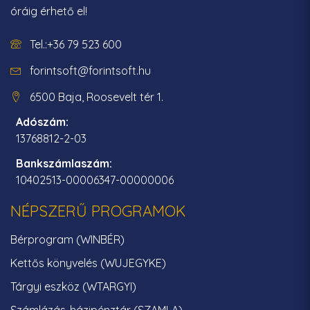
óráig érhető el!
Tel.:+36 79 523 600
forintsoft@forintsoft.hu
6500 Baja, Roosevelt tér 1.
Adószám:
13768812-2-03
Bankszámlaszám:
10402513-00006347-00000006
NÉPSZERŰ PROGRAMOK
Bérprogram (WINBÉR)
Kettős könyvelés (WUJEGYKE)
Tárgyi eszköz (WTARGYI)