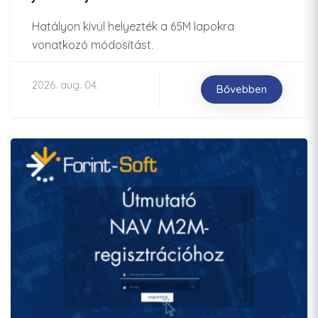
Hatályon kívül helyezték a 65M lapokra
vonatkozó módosítást.
2026. aug. 04.
Bővebben