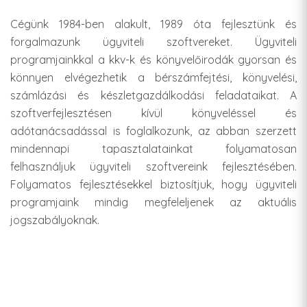
Cégünk 1984-ben alakult, 1989 óta fejlesztünk és
forgalmazunk ügyviteli szoftvereket. Ügyviteli
programjainkkal a kkv-k és könyvelőirodák gyorsan és
könnyen elvégezhetik a bérszámfejtési, könyvelési,
számlázási és készletgazdálkodási feladataikat. A
szoftverfejlesztésen kívül könyveléssel és
adótanácsadással is foglalkozunk, az abban szerzett
mindennapi tapasztalatainkat folyamatosan
felhasználjuk ügyviteli szoftvereink fejlesztésében.
Folyamatos fejlesztésekkel biztosítjuk, hogy ügyviteli
programjaink mindig megfeleljenek az aktuális
jogszabályoknak.