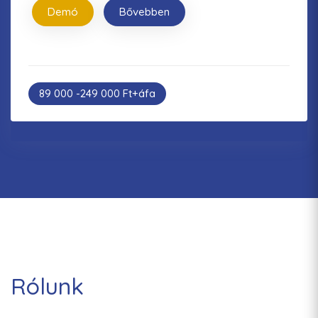
Demó
Bővebben
89 000 -249 000 Ft+áfa
Rólunk