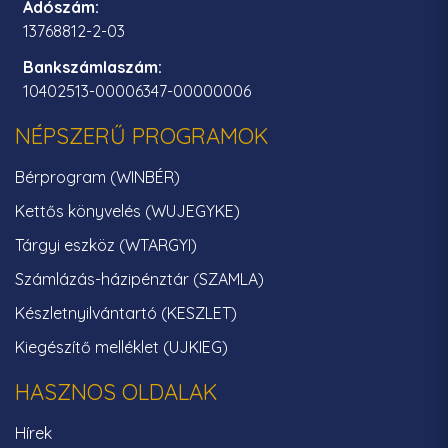
Adószám:
13768812-2-03
Bankszámlaszám:
10402513-00006347-00000006
NÉPSZERŰ PROGRAMOK
Bérprogram (WINBÉR)
Kettős könyvelés (WUJEGYKE)
Tárgyi eszköz (WTARGYI)
Számlázás-házipénztár (SZAMLA)
Készletnyilvántartó (KESZLET)
Kiegészítő melléklet (UJKIEG)
HASZNOS OLDALAK
Hírek