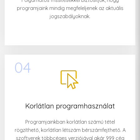
Folyamatos frissítésekkel biztosítjuk, hogy
programjaink mindig megfeleljenek az aktuális
jogszabályoknak.
04
Korlátlan programhasználat
Programjainkban korlátlan számú tétel
rögzíthető, korlátlan létszám bérszámfejthető. A
szoftverek többcéges verziójával akár 999 cég