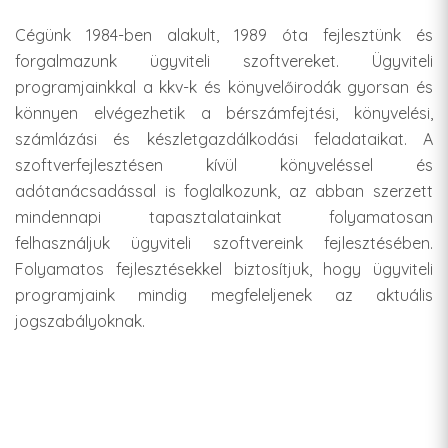
Cégünk 1984-ben alakult, 1989 óta fejlesztünk és
forgalmazunk ügyviteli szoftvereket. Ügyviteli
programjainkkal a kkv-k és könyvelőirodák gyorsan és
könnyen elvégezhetik a bérszámfejtési, könyvelési,
számlázási és készletgazdálkodási feladataikat. A
szoftverfejlesztésen kívül könyveléssel és
adótanácsadással is foglalkozunk, az abban szerzett
mindennapi tapasztalatainkat folyamatosan
felhasználjuk ügyviteli szoftvereink fejlesztésében.
Folyamatos fejlesztésekkel biztosítjuk, hogy ügyviteli
programjaink mindig megfeleljenek az aktuális
jogszabályoknak.