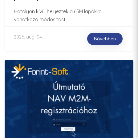
Hatályon kívül helyezték a 65M lapokra
vonatkozó módosítást.
2026. aug. 04.
Bővebben