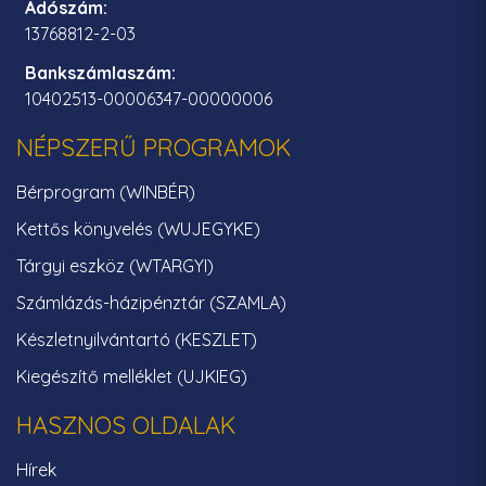
Adószám:
13768812-2-03
Bankszámlaszám:
10402513-00006347-00000006
NÉPSZERŰ PROGRAMOK
Bérprogram (WINBÉR)
Kettős könyvelés (WUJEGYKE)
Tárgyi eszköz (WTARGYI)
Számlázás-házipénztár (SZAMLA)
Készletnyilvántartó (KESZLET)
Kiegészítő melléklet (UJKIEG)
HASZNOS OLDALAK
Hírek