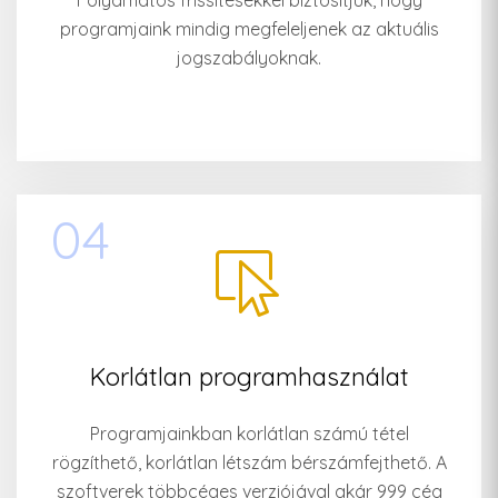
Folyamatos frissítésekkel biztosítjuk, hogy
programjaink mindig megfeleljenek az aktuális
jogszabályoknak.
04
Korlátlan programhasználat
Programjainkban korlátlan számú tétel
rögzíthető, korlátlan létszám bérszámfejthető. A
szoftverek többcéges verziójával akár 999 cég