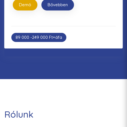
Demó
Bővebben
89 000 -249 000 Ft+áfa
Rólunk