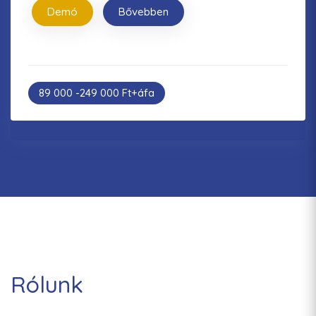
Demó
Bővebben
89 000 -249 000 Ft+áfa
Rólunk