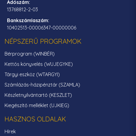
Adószám:
13768812-2-03
Bankszámlaszám:
10402513-00006347-00000006
NÉPSZERŰ PROGRAMOK
Bérprogram (WINBÉR)
Kettős könyvelés (WUJEGYKE)
Tárgyi eszköz (WTARGYI)
Számlázás-házipénztár (SZAMLA)
Készletnyilvántartó (KESZLET)
Kiegészítő melléklet (UJKIEG)
HASZNOS OLDALAK
Hírek