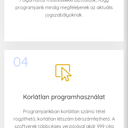
Folyamatos frissítésekkel biztosítjuk, hogy
programjaink mindig megfeleljenek az aktuális
jogszabályoknak.
04
Korlátlan programhasználat
Programjainkban korlátlan számú tétel
rögzíthető, korlátlan létszám bérszámfejthető. A
szoftverek többcéges verziójával akár 999 cég