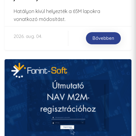
Hatályon kívül helyezték a 65M lapokra
vonatkozó módosítást.
2026. aug. 04.
Bővebben