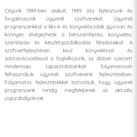
Cégünk 1984-ben alakult, 1989 óta fejlesztünk és
forgalmazunk ügyviteli szoftvereket. Ügyviteli
programjainkkal a kkv-k és könyvelőirodák gyorsan és
könnyen elvégezhetik a bérszámfejtési, könyvelési,
számlázási és készletgazdálkodási feladataikat. A
szoftverfejlesztésen kívül könyveléssel és
adótanácsadással is foglalkozunk, az abban szerzett
mindennapi tapasztalatainkat folyamatosan
felhasználjuk ügyviteli szoftvereink fejlesztésében.
Folyamatos fejlesztésekkel biztosítjuk, hogy ügyviteli
programjaink mindig megfeleljenek az aktuális
jogszabályoknak.