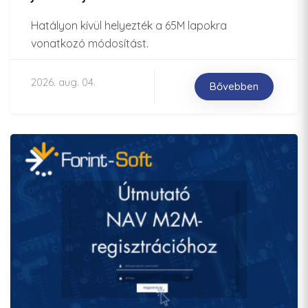
Hatályon kívül helyezték a 65M lapokra
vonatkozó módosítást.
2026. aug. 04.
Bővebben