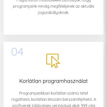
Folyamatos frissítésekkel biztosítjuk, hogy
programjaink mindig megfeleljenek az aktuális
jogszabályoknak.
04
Korlátlan programhasználat
Programjainkban korlátlan számú tétel
rögzíthető, korlátlan létszám bérszámfejthető. A
szoftverek többcéges verziójával akár 999 cég