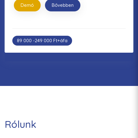
Demó
Bővebben
89 000 -249 000 Ft+áfa
Rólunk