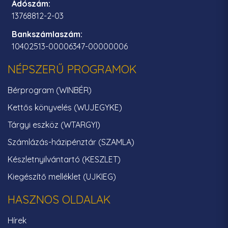
Adószám:
13768812-2-03
Bankszámlaszám:
10402513-00006347-00000006
NÉPSZERŰ PROGRAMOK
Bérprogram (WINBÉR)
Kettős könyvelés (WUJEGYKE)
Tárgyi eszköz (WTARGYI)
Számlázás-házipénztár (SZAMLA)
Készletnyilvántartó (KESZLET)
Kiegészítő melléklet (UJKIEG)
HASZNOS OLDALAK
Hírek