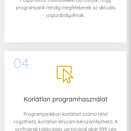
Folyamatos frissítésekkel biztosítjuk, hogy
programjaink mindig megfeleljenek az aktuális
jogszabályoknak.
04
Korlátlan programhasználat
Programjainkban korlátlan számú tétel
rögzíthető, korlátlan létszám bérszámfejthető. A
szoftverek többcéges verziójával akár 999 cég