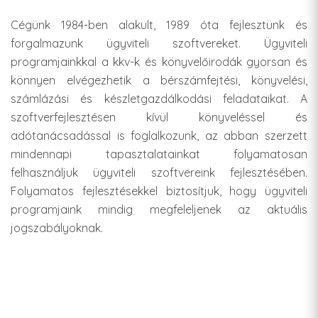
Cégünk 1984-ben alakult, 1989 óta fejlesztünk és
forgalmazunk ügyviteli szoftvereket. Ügyviteli
programjainkkal a kkv-k és könyvelőirodák gyorsan és
könnyen elvégezhetik a bérszámfejtési, könyvelési,
számlázási és készletgazdálkodási feladataikat. A
szoftverfejlesztésen kívül könyveléssel és
adótanácsadással is foglalkozunk, az abban szerzett
mindennapi tapasztalatainkat folyamatosan
felhasználjuk ügyviteli szoftvereink fejlesztésében.
Folyamatos fejlesztésekkel biztosítjuk, hogy ügyviteli
programjaink mindig megfeleljenek az aktuális
jogszabályoknak.