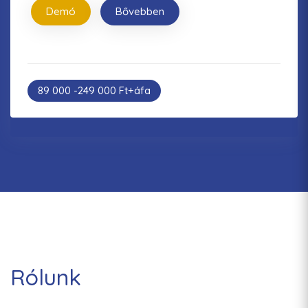
Demó
Bővebben
89 000 -249 000 Ft+áfa
Rólunk