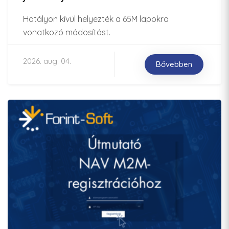
Hatályon kívül helyezték a 65M lapokra
vonatkozó módosítást.
2026. aug. 04.
Bővebben