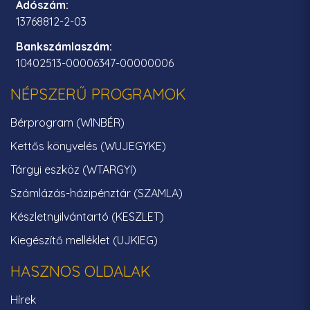
Adószám:
13768812-2-03
Bankszámlaszám:
10402513-00006347-00000006
NÉPSZERŰ PROGRAMOK
Bérprogram (WINBÉR)
Kettős könyvelés (WUJEGYKE)
Tárgyi eszköz (WTARGYI)
Számlázás-házipénztár (SZAMLA)
Készletnyilvántartó (KESZLET)
Kiegészítő melléklet (UJKIEG)
HASZNOS OLDALAK
Hírek