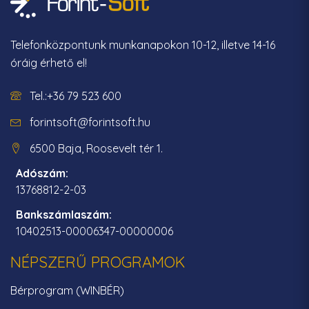
Telefonközpontunk munkanapokon 10-12, illetve 14-16
óráig érhető el!
Tel.:+36 79 523 600
forintsoft@forintsoft.hu
6500 Baja, Roosevelt tér 1.
Adószám:
13768812-2-03
Bankszámlaszám:
10402513-00006347-00000006
NÉPSZERŰ PROGRAMOK
Bérprogram (WINBÉR)