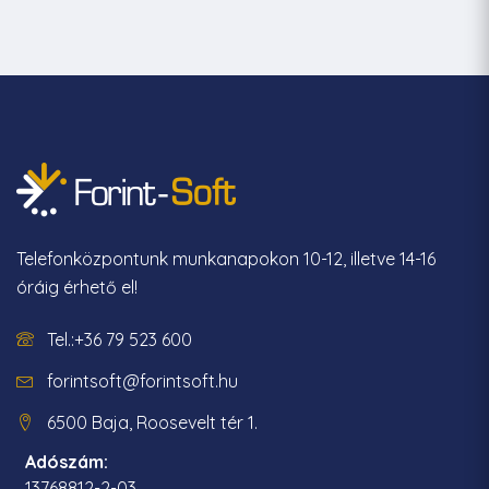
Telefonközpontunk munkanapokon 10-12, illetve 14-16
óráig érhető el!
Tel.:+36 79 523 600
forintsoft@forintsoft.hu
6500 Baja, Roosevelt tér 1.
Adószám:
13768812-2-03