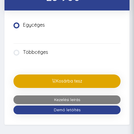
Egycéges
Többcéges
Kosárba tesz
Kezelési leírás
Demó letöltés