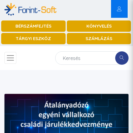
BÉRSZÁMFEJTÉS
KÖNYVELÉS
TÁRGYI ESZKÖZ
SZÁMLÁZÁS