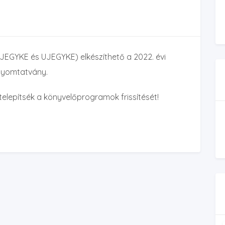
JEGYKE és UJEGYKE) elkészíthető a 2022. évi
 nyomtatvány.
s telepítsék a könyvelőprogramok frissítését!