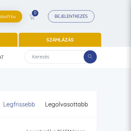
0
BEJELENTKEZÉS
tsoft.hu
SZÁMLÁZÁS
AT
Legfrissebb
Legolvasottabb