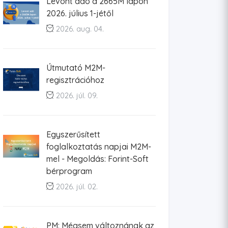
Levont adó a 2665M lapon
2026. július 1-jétől
2026. aug. 04.
Útmutató M2M-
regisztrációhoz
2026. júl. 09.
Egyszerűsített
foglalkoztatás napjai M2M-
mel - Megoldás: Forint-Soft
bérprogram
2026. júl. 02.
PM: Mégsem változnának az