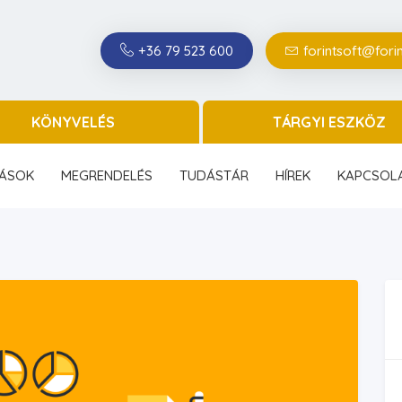
+36 79 523 600
forintsoft@forin
KÖNYVELÉS
TÁRGYI ESZKÖZ
ÁSOK
MEGRENDELÉS
TUDÁSTÁR
HÍREK
KAPCSOL