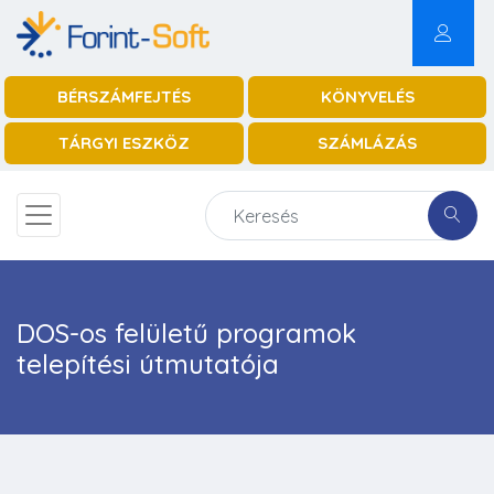
BÉRSZÁMFEJTÉS
KÖNYVELÉS
TÁRGYI ESZKÖZ
SZÁMLÁZÁS
DOS-os felületű programok
telepítési útmutatója