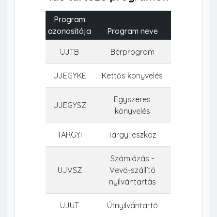
Program
azonosítója
Program neve
UJTB
Bérprogram
UJEGYKE
Kettős könyvelés
Egyszeres
UJEGYSZ
könyvelés
TARGYI
Tárgyi eszköz
Számlázás -
UJVSZ
Vevő-szállító
nyilvántartás
UJUT
Útnyilvántartó