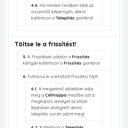
4.6.
Ha minden rendben talál az
összesítő képernyőn, akkor
kattintson a
Telepítés
gombra!
Töltse le a frissítést!
5.
A
Frissítések oldalon
a
Frissítés
kártyán kattintson a
Frissítés
gombra!
6.
Futtassa le a letöltött frissítési fájlt!
6.1.
A megjelenő ablakban adja
meg a
Célmappa
mezőbe azt a
meghajtót, amelyet az előző
lépésben elvégzett demó
telepítés során adott meg!
6.2.
Kattintson a
Telepítés