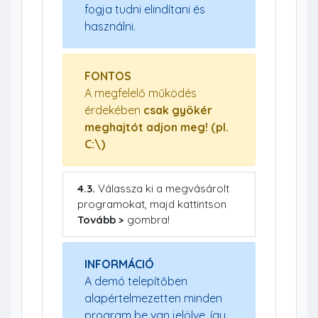
fogja tudni elindítani és
használni.
FONTOS
A megfelelő működés
érdekében
csak gyökér
meghajtót adjon meg! (pl.
C:\)
4.3.
Válassza ki a megvásárolt
programokat, majd kattintson
Tovább >
gombra!
INFORMÁCIÓ
A demó telepítőben
alapértelmezetten minden
program be van jelölve, így