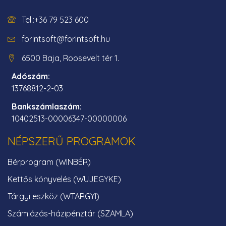
Tel.:+36 79 523 600
forintsoft@forintsoft.hu
6500 Baja, Roosevelt tér 1.
Adószám:
13768812-2-03
Bankszámlaszám:
10402513-00006347-00000006
NÉPSZERŰ PROGRAMOK
Bérprogram (WINBÉR)
Kettős könyvelés (WUJEGYKE)
Tárgyi eszköz (WTARGYI)
Számlázás-házipénztár (SZAMLA)