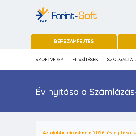
BÉRSZÁMFEJTÉS
SZOFTVEREK
FRISSÍTÉSEK
SZOLGÁLTAT
Év nyitása a Számlázá
Az alábbi leírásban a 2026. év nyitása s