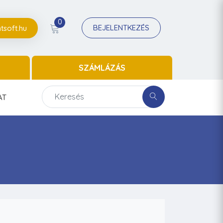
0
BEJELENTKEZÉS
tsoft.hu
SZÁMLÁZÁS
AT