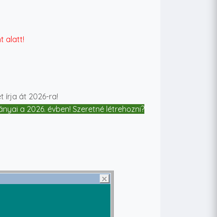
 alatt
!
t írja át 2026-ra!
yai a 2026. évben! Szeretné létrehozni?