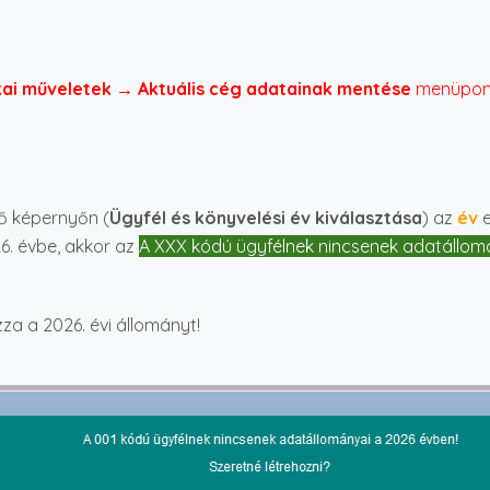
kai műveletek → Aktuális cég adatainak mentése
menüpont
ő képernyőn (
Ügyfél és könyvelési év kiválasztása
) az
év
e
6. évbe, akkor az
A XXX kódú ügyfélnek nincsenek adatállomán
a a 2026. évi állományt!