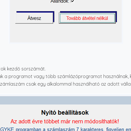
latok kezdő sorszámát.
ák a programot vagy több számlázóprogramot használnak, ké
zámlaszám csak egy alkalommal használható az adott válla