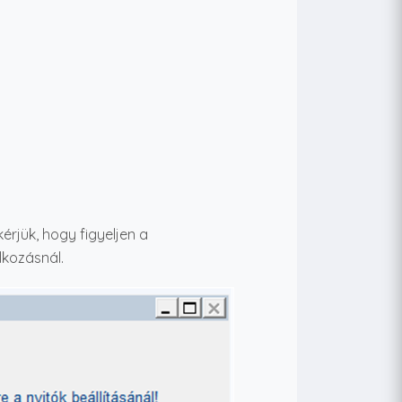
rjük, hogy figyeljen a
lkozásnál.