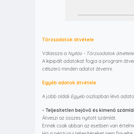
Törzsadatok átvétele
Válassza a
Nyitás - Törzsadatok átvétele
A kipipált adatokat fogja a program átven
célszerű minden adatot átvenni.
Egyéb adatok átvétele
A jobb oldali
Egyéb
oszlopban lévő adato
- Teljesítetlen bejövő és kimenő számlá
Átveszi az összes nyitott számlát.
Ennek csak abban az esetben van értelme, 
Ha a pénzügyi teljesítéseket nem figyelt