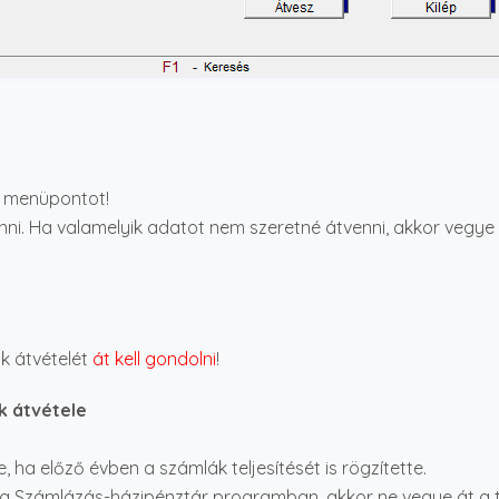
menüpontot!
ni. Ha valamelyik adatot nem szeretné átvenni, akkor vegye ki
k átvételét
át kell gondolni
!
k átvétele
ha előző évben a számlák teljesítését is rögzítette.
e a Számlázás-házipénztár programban, akkor ne vegye át a te