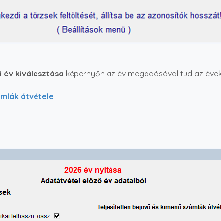
i év kiválasztása
képernyőn az év megadásával tud az évek k
zámlák átvétele