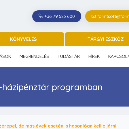
+36 79 523 600
forintsoft@forin
KÖNYVELÉS
TÁRGYI ESZKÖZ
ÁSOK
MEGRENDELÉS
TUDÁSTÁR
HÍREK
KAPCSOL
s-házipénztár programban
zerepel, de más évek esetén is hasonlóan kell eljárni.