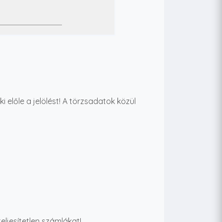
 előle a jelölést! A törzsadatok közül
ljesítetlen számlákat!