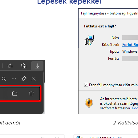
Lépések képekkel
tött demót
2. Kattints