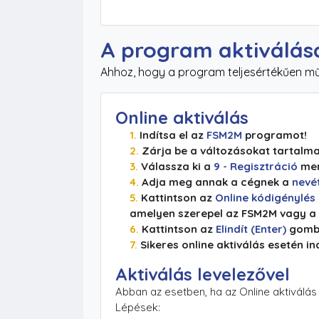
A program aktiválás
Ahhoz, hogy a program teljesértékűen műkö
Online aktiválás
Indítsa el az
FSM2M
programot!
Zárja be a változásokat tartalm
Válassza ki a
9 - Regisztráció
men
Adja meg annak a cégnek a
nevé
Kattintson az
Online kódigénylés
amelyen szerepel az FSM2M vagy a
Kattintson az
Elindít (Enter)
gomb
Sikeres online aktiválás esetén i
Aktiválás levelezővel
Abban az esetben, ha az Online aktiválás 
Lépések: