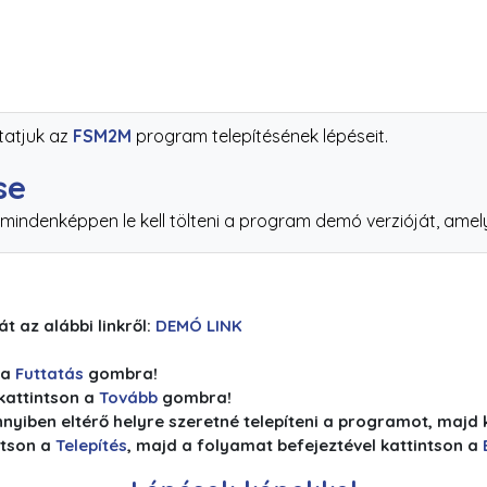
tatjuk az
FSM2M
program telepítésének lépéseit.
se
indenképpen le kell tölteni a program demó verzióját, amely
t az alábbi linkről:
DEMÓ LINK
 a
Futtatás
gombra!
 kattintson a
Tovább
gombra!
nnyiben eltérő helyre szeretné telepíteni a programot, majd 
ntson a
Telepítés
, majd a folyamat befejeztével kattintson a