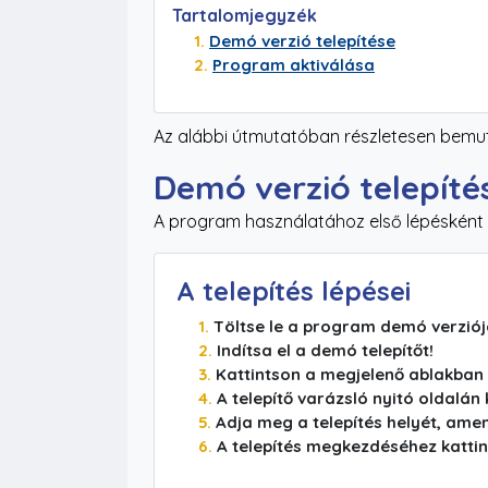
Tartalomjegyzék
Demó verzió telepítése
Program aktiválása
Az alábbi útmutatóban részletesen bemu
Demó verzió telepíté
A program használatához első lépésként m
A telepítés lépései
Töltse le a program demó verziójá
Indítsa el a demó telepítőt!
Kattintson a megjelenő ablakban
A telepítő varázsló nyitó oldalán
Adja meg a telepítés helyét, ame
A telepítés megkezdéséhez katti