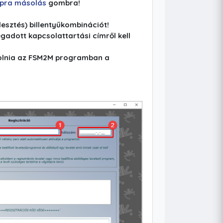
pra másolás
gombra!
llesztés) billentyűkombinációt!
gadott kapcsolattartási címről kell
másolnia az FSM2M programban a