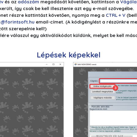
év
és az
adószám
megadását követően, kattintson a
Vágóla
rült, így csak be kell illesztenie azt egy e-mail szövegébe.
enet részre kattintást követően, nyomja meg a
CTRL + V
(bei
s@forintsoft.hu
email-címet. (A kódigénylést a részünkre me
tt szerepelnie kell!)
evelére válaszul egy aktiválókódot küldünk, melyet be kell 
Lépések képekkel