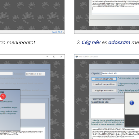
áció menüpontot
2.
Cég név
és
adószám
meg