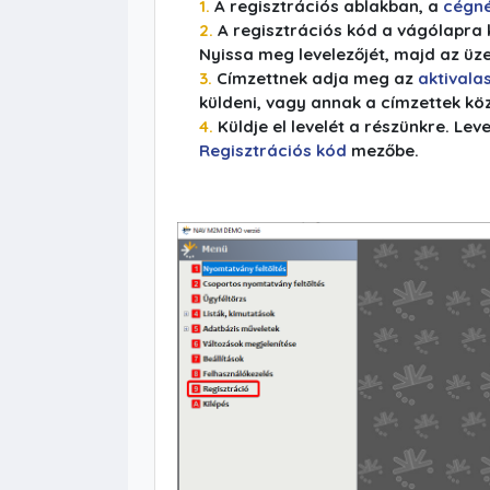
A regisztrációs ablakban, a
cégn
A regisztrációs kód a vágólapra ke
Nyissa meg levelezőjét, majd az üz
Címzettnek adja meg az
aktivala
küldeni, vagy annak a címzettek közö
Küldje el levelét a részünkre. L
Regisztrációs kód
mezőbe.