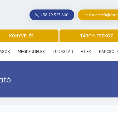
+36 79 523 600
forintsoft@forin
KÖNYVELÉS
TÁRGYI ESZKÖZ
ÁSOK
MEGRENDELÉS
TUDÁSTÁR
HÍREK
KAPCSOL
ató