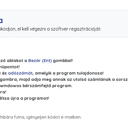
a
djön, el kell végezni a szoftver regisztrációját:
azó ablakot a
Bezár (Ent)
gombbal!
üpontot!
t
és
adószámát
, amelyik a program tulajdonosa!
gombra, majd adja meg annak az utolsó számlának a sors
 windowos bérszámfejtő program.
ra!
ndítsa újra a programot!
hibára futna, igényeljen kódot e-mailben.