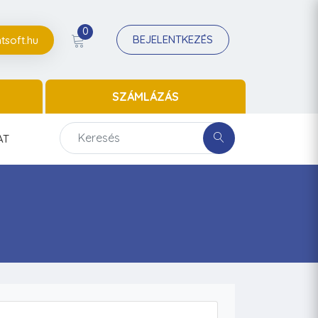
0
BEJELENTKEZÉS
tsoft.hu
SZÁMLÁZÁS
AT