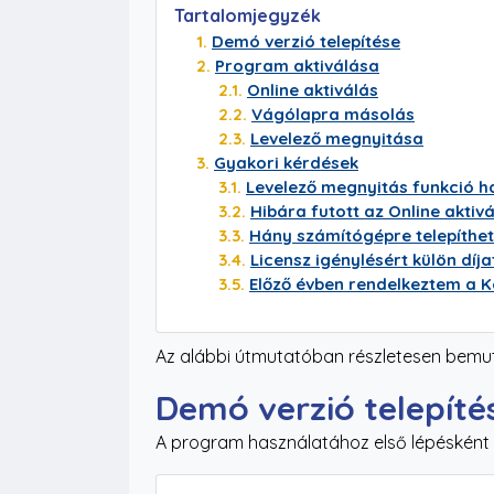
Tartalomjegyzék
Demó verzió telepítése
Program aktiválása
Online aktiválás
Vágólapra másolás
Levelező megnyitása
Gyakori kérdések
Levelező megnyitás funkció h
Hibára futott az Online aktiv
Hány számítógépre telepíthe
Licensz igénylésért külön díj
Előző évben rendelkeztem a K
Az alábbi útmutatóban részletesen bemu
Demó verzió telepíté
A program használatához első lépésként le