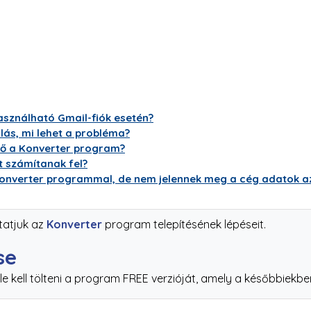
asználható Gmail-fiók esetén?
álás, mi lehet a probléma?
tő a Konverter program?
at számítanak fel?
onverter programmal, de nem jelennek meg a cég adatok az 
tatjuk az
Konverter
program telepítésének lépéseit.
se
 kell tölteni a program FREE verzióját, amely a későbbiekben