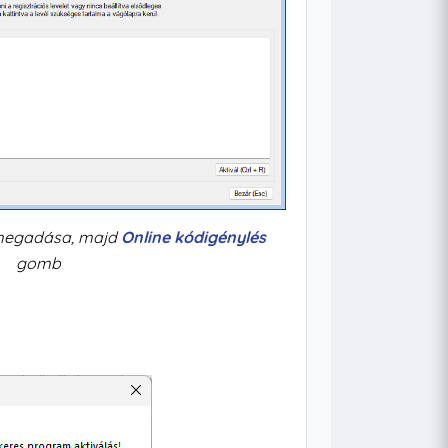
egadása, majd
Online kódigénylés
gomb