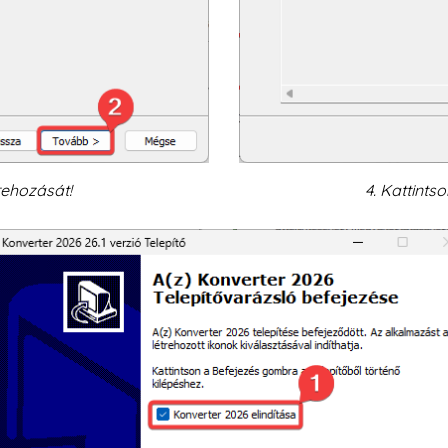
trehozását!
4. Kattints