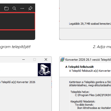
ogram telepítőjét!
2. Adja m