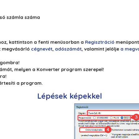
lsó számla száma
hoz, kattintson a fenti menüsorban a
Regisztráció
menüpont
t megvásárló
cégnevét
,
adószámát
, valamint jelölje
a megv
gombra!
ámát, melyen a Konverter program szerepel!
ra!
értesíti a program.
Lépések képekkel