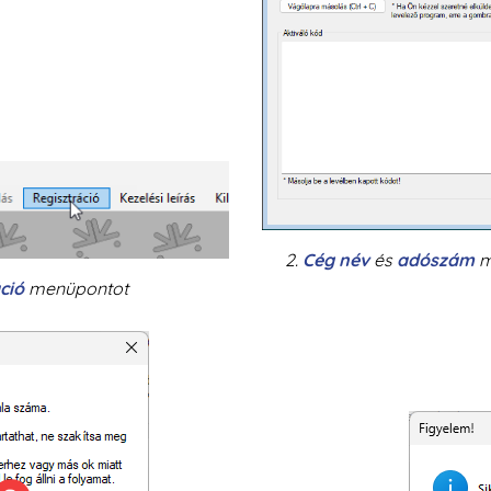
2.
Cég név
és
adószám
m
ció
menüpontot