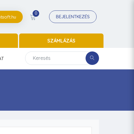
0
BEJELENTKEZÉS
tsoft.hu
SZÁMLÁZÁS
AT