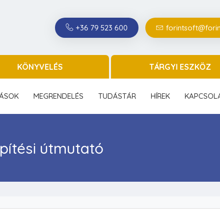
+36 79 523 600
forintsoft@forin
KÖNYVELÉS
TÁRGYI ESZKÖZ
ÁSOK
MEGRENDELÉS
TUDÁSTÁR
HÍREK
KAPCSOL
pítési útmutató