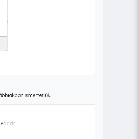
ábbiakban ismertetjük.
megadni: