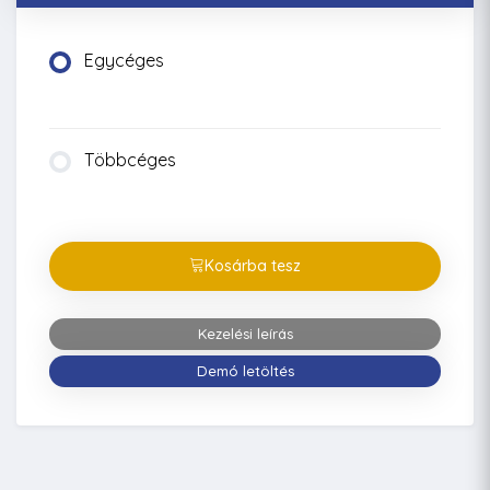
Egycéges
Többcéges
Kosárba tesz
Kezelési leírás
Demó letöltés