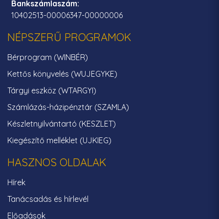
Bankszámlaszám:
10402513-00006347-00000006
NÉPSZERŰ PROGRAMOK
Bérprogram (WINBÉR)
Kettős könyvelés (WUJEGYKE)
Tárgyi eszköz (WTARGYI)
Számlázás-házipénztár (SZAMLA)
Készletnyilvántartó (KESZLET)
Kiegészítő melléklet (UJKIEG)
HASZNOS OLDALAK
Hírek
Tanácsadás és hírlevél
Előadások