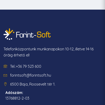
Telefonközpontunk munkanapokon 10-12, illetve 14-16
óráig érhető el!
Tel.:+36 79 523 600
forintsoft@forintsoft.hu
6500 Baja, Roosevelt tér 1.
Adószám:
13768812-2-03