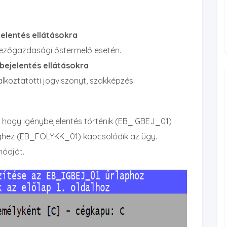
jelentés ellátásokra
 mezőgazdasági őstermelő esetén.
bejelentés ellátásokra
lkoztatotti jogviszonyt, szakképzési
i, hogy igénybejelentés történik (EB_IGBEJ_01)
ghez (EB_FOLYKK_01) kapcsolódik az ügy.
módját.