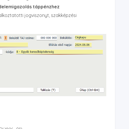
edelemigazolás táppénzhez
lkoztatotti jogviszonyt, szakképzési