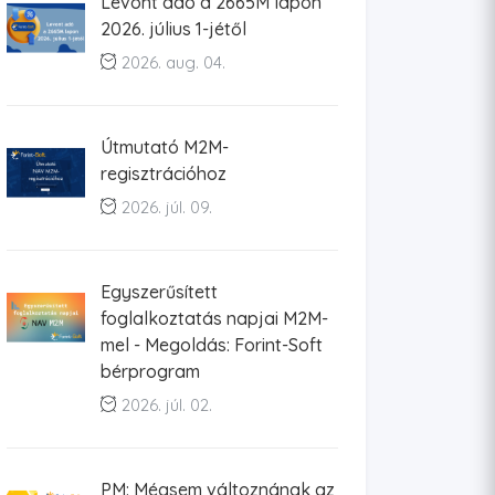
Levont adó a 2665M lapon
2026. július 1-jétől
2026. aug. 04.
Útmutató M2M-
regisztrációhoz
2026. júl. 09.
Egyszerűsített
foglalkoztatás napjai M2M-
mel - Megoldás: Forint-Soft
bérprogram
2026. júl. 02.
PM: Mégsem változnának az