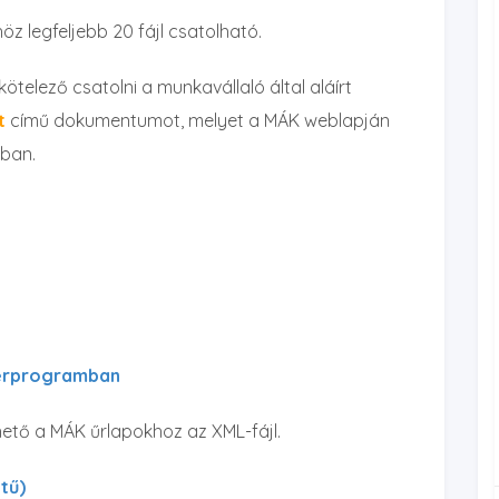
z legfeljebb 20 fájl csatolható.
elező csatolni a munkavállaló által aláírt
t
című dokumentumot, melyet a MÁK weblapján
ban.
 bérprogramban
ető a MÁK űrlapokhoz az XML-fájl.
tű)