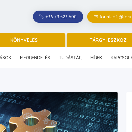
+36 79 523 600
forintsoft@forin
KÖNYVELÉS
TÁRGYI ESZKÖZ
ÁSOK
MEGRENDELÉS
TUDÁSTÁR
HÍREK
KAPCSOL