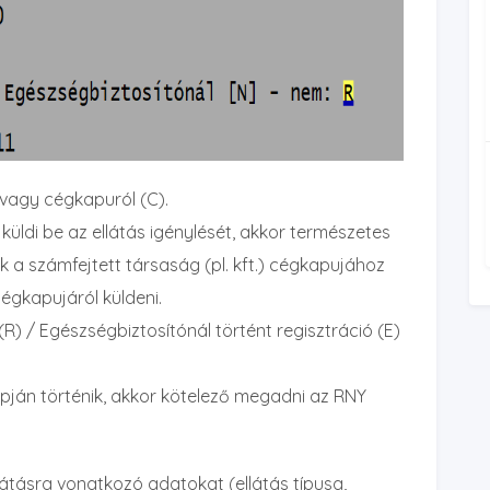
 vagy cégkapuról (C).
 küldi be az ellátás igénylését, akkor természetes
ek a számfejtett társaság (pl. kft.) cégkapujához
égkapujáról küldeni.
 / Egészségbiztosítónál történt regisztráció (E)
ján történik, akkor kötelező megadni az RNY
llátásra vonatkozó adatokat (ellátás típusa,