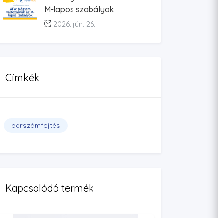
M-lapos szabályok
2026. jún. 26.
Címkék
bérszámfejtés
Kapcsolódó termék