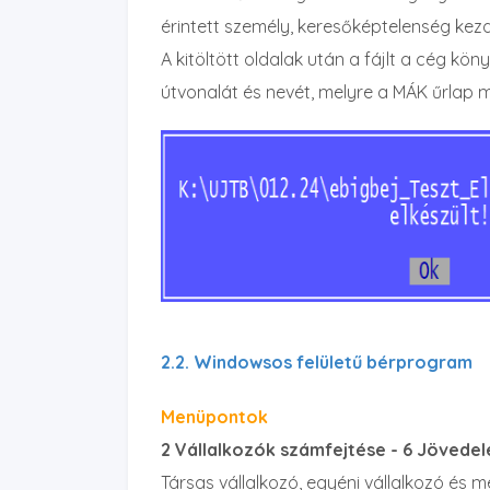
érintett személy, keresőképtelenség kezd
A kitöltött oldalak után a fájlt a cég kön
útvonalát és nevét, melyre a MÁK űrlap 
2.2. Windowsos felületű bérprogram
Menüpontok
2 Vállalkozók számfejtése - 6 Jöved
Társas vállalkozó, egyéni vállalkozó és