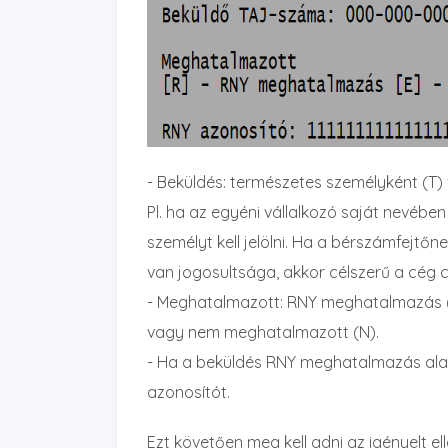
- Beküldés: természetes személyként (T)
Pl. ha az egyéni vállalkozó saját nevében
személyt kell jelölni. Ha a bérszámfejtőn
van jogosultsága, akkor célszerű a cég c
- Meghatalmazott: RNY meghatalmazás (R)
vagy nem meghatalmazott (N).
- Ha a beküldés RNY meghatalmazás alap
azonosítót.
Ezt követően meg kell adni az igényelt e