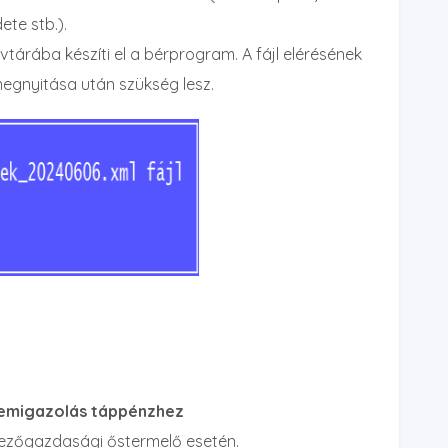
ete stb.).
yvtárába készíti el a bérprogram. A fájl elérésének
megnyitása után szükség lesz.
elemigazolás táppénzhez
 mezőgazdasági őstermelő esetén.