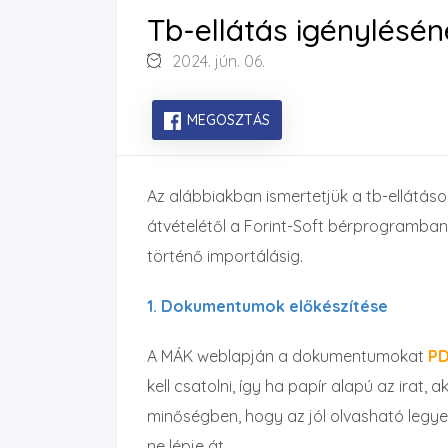
Tb-ellátás igénylésé
2024. jún. 06.
MEGOSZTÁS
Az alábbiakban ismertetjük a tb-ellátá
átvételétől a Forint-Soft bérprogramban 
történő importálásig.
1. Dokumentumok előkészítése
A MÁK weblapján a dokumentumokat
P
kell csatolni, így ha papír alapú az irat, 
minőségben, hogy az jól olvasható legy
ne lépje át.