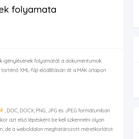
nek folyamata
sok igénylésének folyamatát a dokumentumok
történő XML-fájl előállításán át a MÁK űrlapon
DF
, DOC, DOCX, PNG, JPG és JPEG formátumban
akkor azt első lépésként be kell szkennelni olyan
en, de a weboldalon meghatározott méretkorlátot