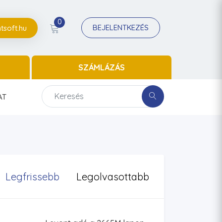
0
BEJELENTKEZÉS
tsoft.hu
SZÁMLÁZÁS
AT
Legfrissebb
Legolvasottabb