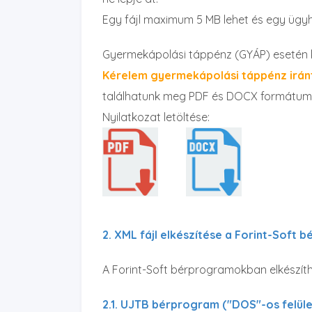
Egy fájl maximum 5 MB lehet és egy ügyhö
Gyermekápolási táppénz (GYÁP) esetén köt
Kérelem gyermekápolási táppénz irán
találhatunk meg PDF és DOCX formátum
Nyilatkozat letöltése:
2. XML fájl elkészítése a Forint-Soft
A Forint-Soft bérprogramokban elkészíth
2.1. UJTB bérprogram ("DOS"-os felüle