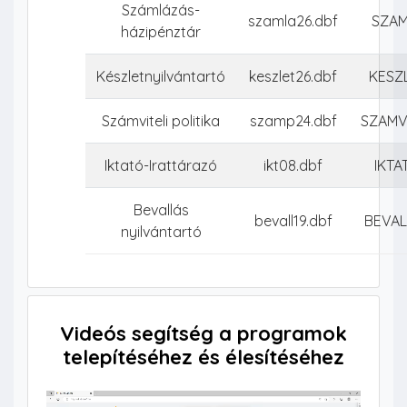
Számlázás-
szamla26.dbf
SZA
házipénztár
Készletnyilvántartó
keszlet26.dbf
KESZ
Számviteli politika
szamp24.dbf
SZAM
Iktató-Irattárazó
ikt08.dbf
IKTA
Bevallás
bevall19.dbf
BEVAL
nyilvántartó
Videós segítség a programok
telepítéséhez és élesítéséhez