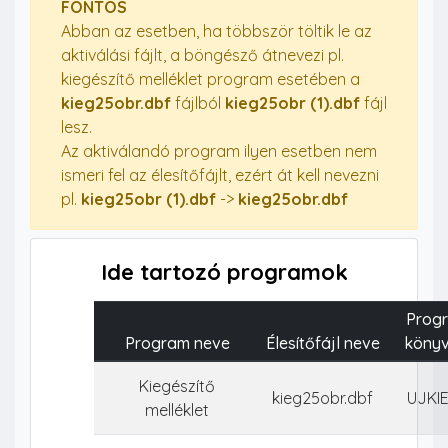
FONTOS
Abban az esetben, ha többször töltik le az
aktiválási fájlt, a böngésző átnevezi pl.
kiegészítő melléklet program esetében a
kieg25obr.dbf
fájlból
kieg25obr (1).dbf
fájl
lesz.
Az aktiválandó program ilyen esetben nem
ismeri fel az élesítőfájlt, ezért át kell nevezni
pl.
kieg25obr (1).dbf
->
kieg25obr.dbf
Ide tartozó programok
Prog
Program neve
Élesítőfájl neve
könyv
Kiegészítő
kieg25obr.dbf
UJKI
melléklet