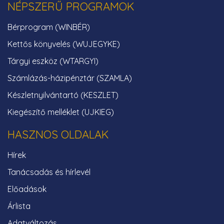
NÉPSZERŰ PROGRAMOK
Bérprogram (WINBÉR)
Kettős könyvelés (WUJEGYKE)
Tárgyi eszköz (WTARGYI)
Számlázás-házipénztár (SZAMLA)
Készletnyilvántartó (KESZLET)
Kiegészítő melléklet (UJKIEG)
HASZNOS OLDALAK
Hírek
Tanácsadás és hírlevél
Előadások
Árlista
Adatváltozás