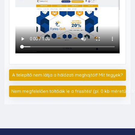
A telepítő nem látja a hálózati meghajtót! Mit tegyek?
Nem megfelelően töltődik le a frissítés! (pl. 0 kb méretű a fris