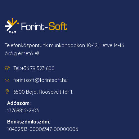
Telefonközpontunk munkanapokon 10-12, illetve 14-16
óráig érhető el!
Tel.:+36 79 523 600
forintsoft@forintsoft.hu
6500 Baja, Roosevelt tér 1.
Adószám:
13768812-2-03
Bankszámlaszám:
10402513-00006347-00000006