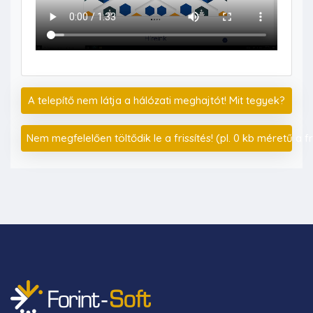
A telepítő nem látja a hálózati meghajtót! Mit tegyek?
Nem megfelelően töltődik le a frissítés! (pl. 0 kb méretű a fris