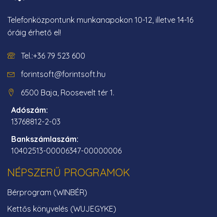
Telefonközpontunk munkanapokon 10-12, illetve 14-16
óráig érhető el!
Tel.:+36 79 523 600
forintsoft@forintsoft.hu
6500 Baja, Roosevelt tér 1.
Adószám:
13768812-2-03
Bankszámlaszám:
10402513-00006347-00000006
NÉPSZERŰ PROGRAMOK
Bérprogram (WINBÉR)
Kettős könyvelés (WUJEGYKE)