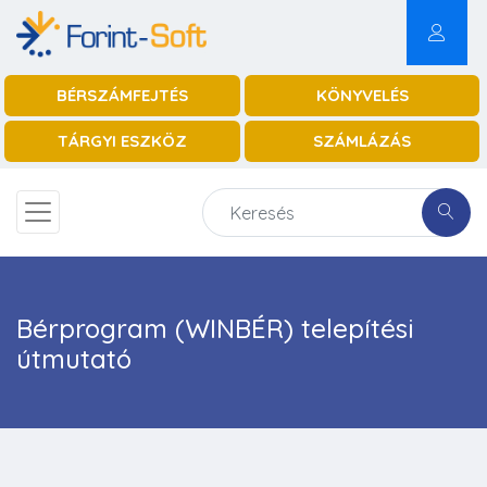
BÉRSZÁMFEJTÉS
KÖNYVELÉS
TÁRGYI ESZKÖZ
SZÁMLÁZÁS
Bérprogram (WINBÉR) telepítési
útmutató