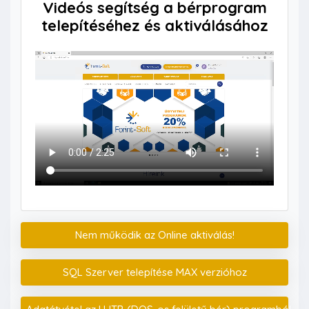
Videós segítség a bérprogram
telepítéséhez és aktiválásához
Nem működik az Online aktiválás!
SQL Szerver telepítése MAX verzióhoz