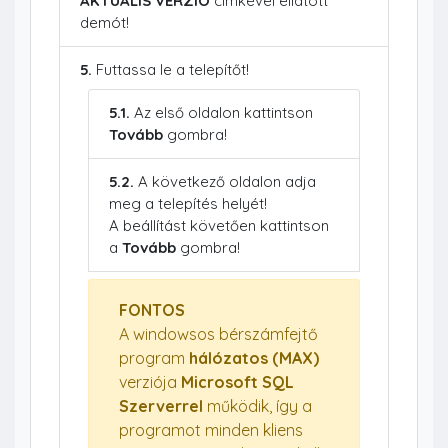
AKTUÁLIS VERZIÓ
címkével ellátott
demót!
5.
Futtassa le a telepítőt!
5.1.
Az első oldalon kattintson
Tovább
gombra!
5.2.
A következő oldalon adja
meg a telepítés helyét!
A beállítást követően kattintson
a
Tovább
gombra!
FONTOS
A windowsos bérszámfejtő
program
hálózatos (MAX)
verziója
Microsoft SQL
Szerverrel
működik, így a
programot minden kliens