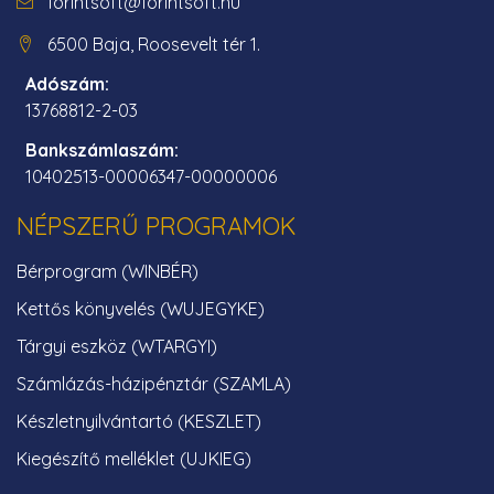
forintsoft@forintsoft.hu
6500 Baja, Roosevelt tér 1.
Adószám:
13768812-2-03
Bankszámlaszám:
10402513-00006347-00000006
NÉPSZERŰ PROGRAMOK
Bérprogram (WINBÉR)
Kettős könyvelés (WUJEGYKE)
Tárgyi eszköz (WTARGYI)
Számlázás-házipénztár (SZAMLA)
Készletnyilvántartó (KESZLET)
Kiegészítő melléklet (UJKIEG)