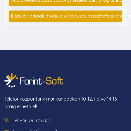
Adatátvétel az UJTB (DOS-os felületű bér) programból
Előző évi adatok átvétele Windowsos bérszámfejtő progr
Telefonközpontunk munkanapokon 10-12, illetve 14-16
óráig érhető el!
Tel.:+36 79 523 600