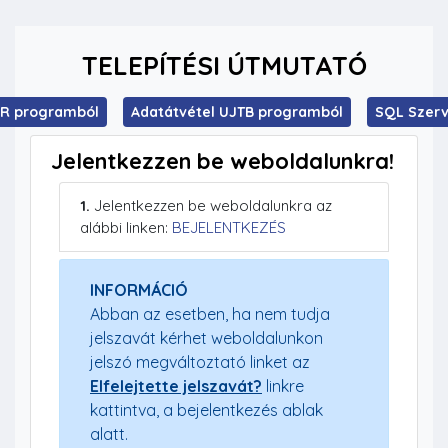
TELEPÍTÉSI ÚTMUTATÓ
ÉR programból
Adatátvétel UJTB programból
SQL Szerv
Jelentkezzen be weboldalunkra!
1.
Jelentkezzen be weboldalunkra az
alábbi linken:
BEJELENTKEZÉS
INFORMÁCIÓ
Abban az esetben, ha nem tudja
jelszavát kérhet weboldalunkon
jelszó megváltoztató linket az
Elfelejtette jelszavát?
linkre
kattintva, a bejelentkezés ablak
alatt.