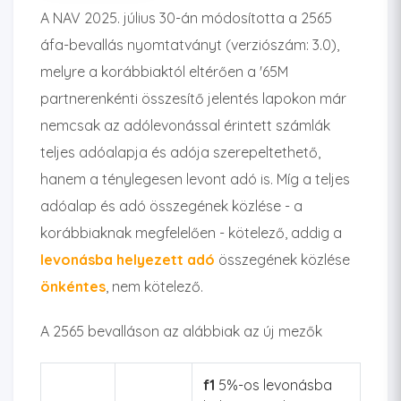
A NAV 2025. július 30-án módosította a 2565
áfa-bevallás nyomtatványt (verziószám: 3.0),
melyre a korábbiaktól eltérően a '65M
partnerenkénti összesítő jelentés lapokon már
nemcsak az adólevonással érintett számlák
teljes adóalapja és adója szerepeltethető,
hanem a ténylegesen levont adó is. Míg a teljes
adóalap és adó összegének közlése - a
korábbiaknak megfelelően - kötelező, addig a
levonásba helyezett adó
összegének közlése
önkéntes
, nem kötelező.
A 2565 bevalláson az alábbiak az új mezők
f1
5%-os levonásba