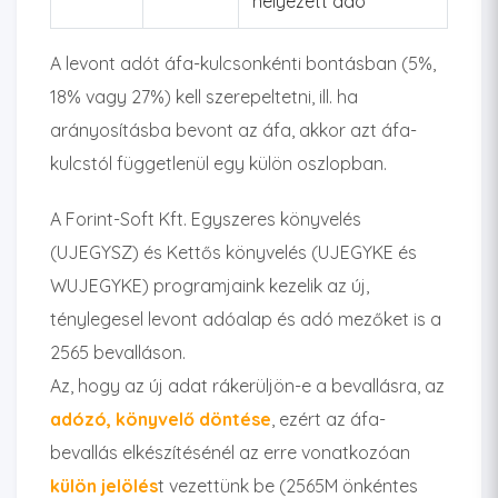
helyezett adó
A levont adót áfa-kulcsonkénti bontásban (5%,
18% vagy 27%) kell szerepeltetni, ill. ha
arányosításba bevont az áfa, akkor azt áfa-
kulcstól függetlenül egy külön oszlopban.
A Forint-Soft Kft. Egyszeres könyvelés
(UJEGYSZ) és Kettős könyvelés (UJEGYKE és
WUJEGYKE) programjaink kezelik az új,
ténylegesel levont adóalap és adó mezőket is a
2565 bevalláson.
Az, hogy az új adat rákerüljön-e a bevallásra, az
adózó, könyvelő döntése
, ezért az áfa-
bevallás elkészítésénél az erre vonatkozóan
külön jelölés
t vezettünk be (2565M önkéntes