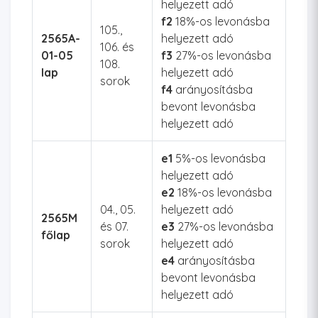
helyezett adó
f2
18%-os levonásba
105.,
2565A-
helyezett adó
106. és
01-05
f3
27%-os levonásba
108.
lap
helyezett adó
sorok
f4
arányosításba
bevont levonásba
helyezett adó
e1
5%-os levonásba
helyezett adó
e2
18%-os levonásba
04., 05.
helyezett adó
2565M
és 07.
e3
27%-os levonásba
főlap
sorok
helyezett adó
e4
arányosításba
bevont levonásba
helyezett adó