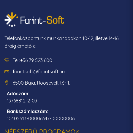
Telefonközpontunk munkanapokon 10-12, illetve 14-16
óráig érhető el!
Tel.:+36 79 523 600
forintsoft@forintsoft.hu
6500 Baja, Roosevelt tér 1.
Adószám:
13768812-2-03
Bankszámlaszám:
10402513-00006347-00000006
NÉPSZERŰ PROGRAMOK