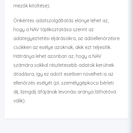
mezők kitöltése).
Önkéntes adatszolgáltatás előnye lehet az,
hogy a NAV tájékoztatása szerint az
adategyeztetési eljárásokra, az adóellenőrzésre
csökken az esélye azoknak, akik ezt teljesítik.
Hátránya lehet azonban az, hogy a NAV
számára sokkal részletesebb adatok kerülnek
átadásra, így ez adott esetben növelheti is az
ellenőrzés esélyét (pl. személygépkocsi bérleti
díj, lízingdíj áfájának levonási aránya láthatóvá
válik).