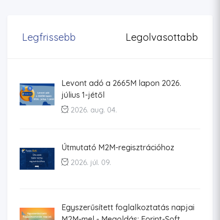
Legfrissebb
Legolvasottabb
Levont adó a 2665M lapon 2026.
július 1-jétől
2026. aug. 04.
Útmutató M2M-regisztrációhoz
2026. júl. 09.
Egyszerűsített foglalkoztatás napjai
M2M-mel - Megoldás: Forint-Soft