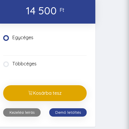
14 500
Ft
Egycéges
Többcéges
Kosárba tesz
Kezelési leírás
Demó letöltés