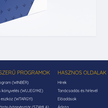
SZERŰ PROGRAMOK
HASZNOS OLDALAK
ogram (WINBÉR)
Hírek
s könyvelés (WUJEGYKE)
Tanácsadás és hírlevél
i eszköz (WTARGYI)
Előadások
ázás-házipénztár (SZAMLA)
Árlista