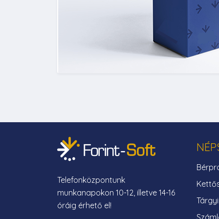
NÉP
Bérpr
Telefonközpontunk
Kettő
munkanapokon 10-12, illetve 14-16
Tárgy
óráig érhető el!
Száml