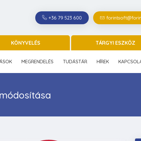
+36 79 523 600
forintsoft@forin
KÖNYVELÉS
TÁRGYI ESZKÖZ
ÁSOK
MEGRENDELÉS
TUDÁSTÁR
HÍREK
KAPCSOL
i módosítása